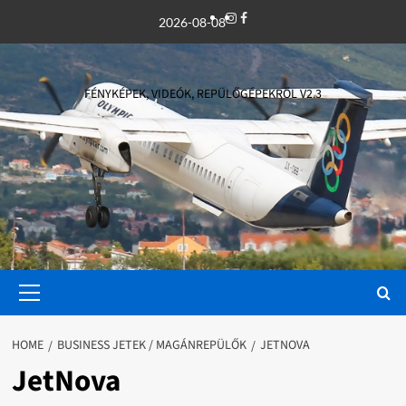
Skip
Instagram
Facebook
2026-08-08
to
content
FÉNYKÉPEK, VIDEÓK, REPÜLŐGÉPEKRŐL V2.3
Primary
Menu
HOME
BUSINESS JETEK / MAGÁNREPÜLŐK
JETNOVA
JetNova