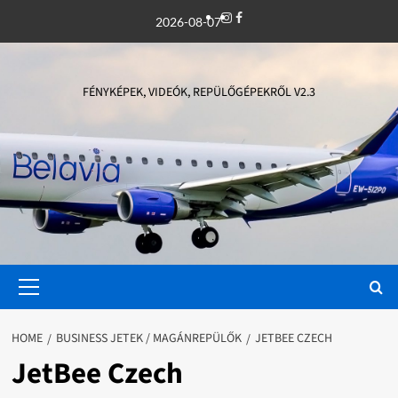
Skip
Instagram
Facebook
2026-08-07
to
content
FÉNYKÉPEK, VIDEÓK, REPÜLŐGÉPEKRŐL V2.3
Primary
Menu
HOME
BUSINESS JETEK / MAGÁNREPÜLŐK
JETBEE CZECH
JetBee Czech