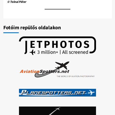
© Tolnai Péter
Fotóim repülős oldalakon