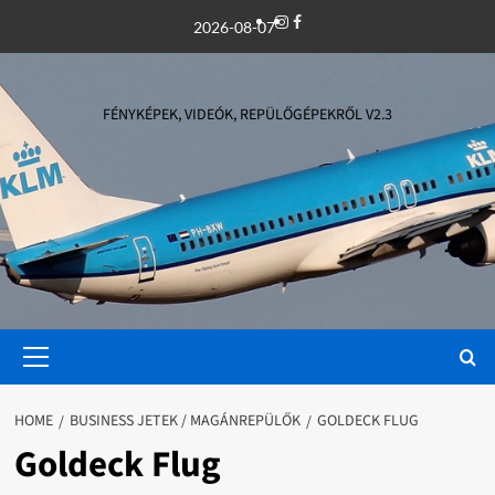
Skip
Instagram
Facebook
2026-08-07
to
content
FÉNYKÉPEK, VIDEÓK, REPÜLŐGÉPEKRŐL V2.3
Primary
Menu
HOME
BUSINESS JETEK / MAGÁNREPÜLŐK
GOLDECK FLUG
Goldeck Flug