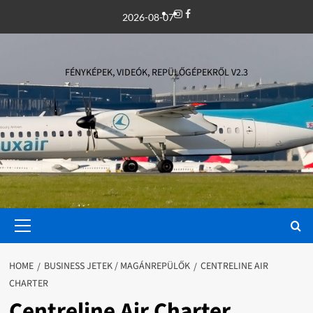
Skip
Instagram
Facebook
2026-08-07
to
content
FÉNYKÉPEK, VIDEÓK, REPÜLŐGÉPEKRŐL V2.3
Primary
Menu
HOME
BUSINESS JETEK / MAGÁNREPÜLŐK
CENTRELINE AIR
CHARTER
Centreline Air Charter