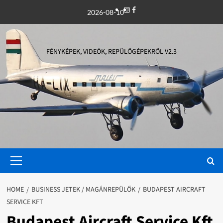
Skip
Instagram
Facebook
2026-08-10
to
content
FÉNYKÉPEK, VIDEÓK, REPÜLŐGÉPEKRŐL V2.3
Primary
Menu
HOME
BUSINESS JETEK / MAGÁNREPÜLŐK
BUDAPEST AIRCRAFT
SERVICE KFT
Budapest Aircraft Service Kft