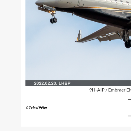
9H-AIP / Embraer EM
© Tolnai Péter