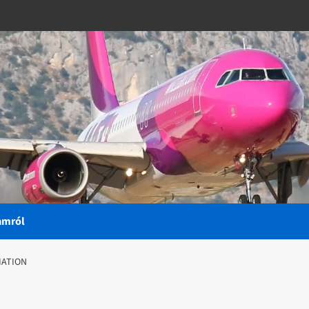
amról
IATION