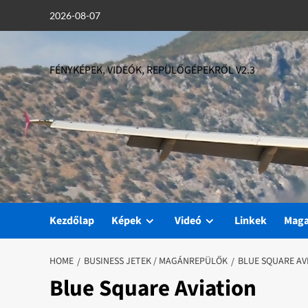
Skip
2026-08-07
to
content
FÉNYKÉPEK, VIDEÓK, REPÜLŐGÉPEKRŐL V2.3
Kezdőlap
Képek
Videó
Linkek
Mag
HOME
BUSINESS JETEK / MAGÁNREPÜLŐK
BLUE SQUARE AV
Blue Square Aviation