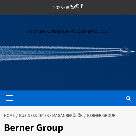
Skip
Instagram
Facebook
2026-08-06
to
content
FÉNYKÉPEK, VIDEÓK, REPÜLŐGÉPEKRŐL V2.3
Primary
Menu
HOME
BUSINESS JETEK / MAGÁNREPÜLŐK
BERNER GROUP
Berner Group