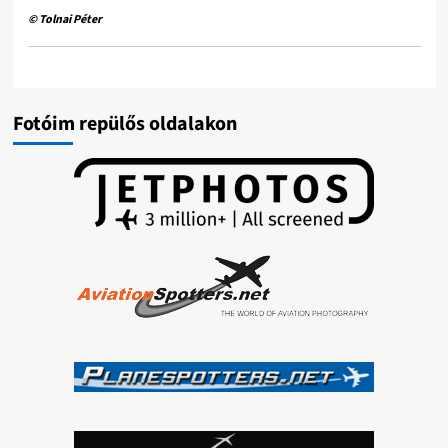
© Tolnai Péter
Fotóim repülős oldalakon