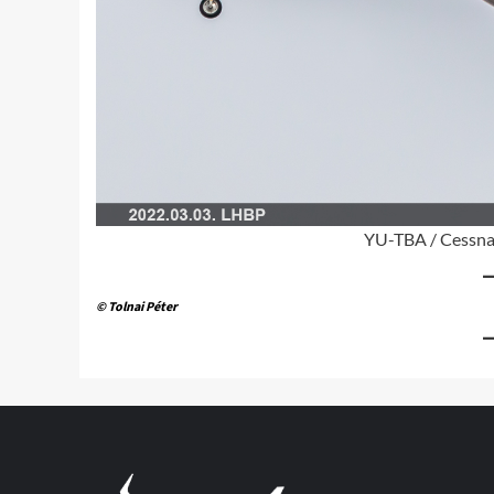
YU-TBA / Cessna 
© Tolnai Péter