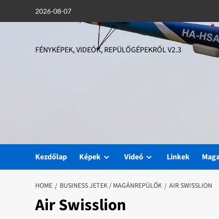
Skip
2026-08-07
to
content
FÉNYKÉPEK, VIDEÓK, REPÜLŐGÉPEKRŐL V2.3
Kezdőlap
Képek
Videó
Linkek
Mag
HOME
BUSINESS JETEK / MAGÁNREPÜLŐK
AIR SWISSLION
Air Swisslion