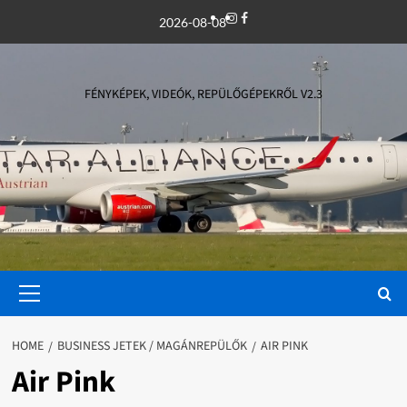
Skip
Instagram
Facebook
2026-08-08
to
content
FÉNYKÉPEK, VIDEÓK, REPÜLŐGÉPEKRŐL V2.3
Primary
Menu
HOME
BUSINESS JETEK / MAGÁNREPÜLŐK
AIR PINK
Air Pink