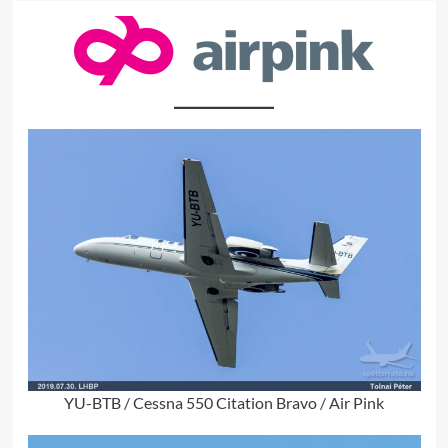
YU-BTB / Cessna 550 Citation Bravo / Air Pink