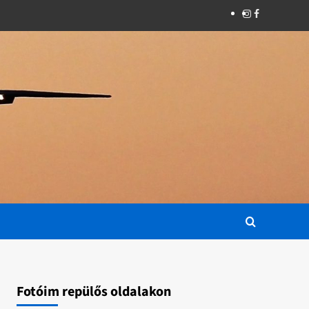
Instagram
Facebook
Fotóim repülős oldalakon