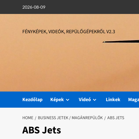
Skip
2026-08-09
to
content
FÉNYKÉPEK, VIDEÓK, REPÜLŐGÉPEKRŐL V2.3
Kezdőlap
Képek
Videó
Linkek
Mag
HOME
BUSINESS JETEK / MAGÁNREPÜLŐK
ABS JETS
ABS Jets