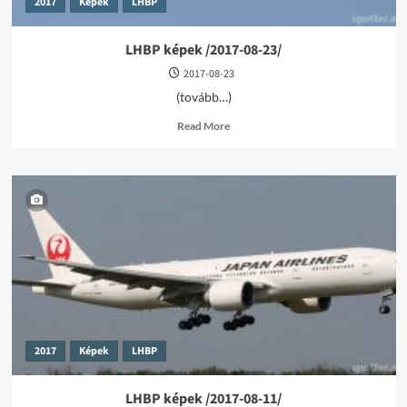
2017
Képek
LHBP
LHBP képek /2017-08-23/
2017-08-23
(tovább…)
Read
Read More
more
about
LHBP
képek
/2017-
08-
23/
2017
Képek
LHBP
LHBP képek /2017-08-11/