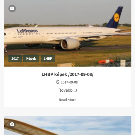
2017
Képek
LHBP
LHBP képek /2017-09-08/
2017-09-08
(tovább…)
Read
Read More
more
about
LHBP
képek
/2017-
09-
08/