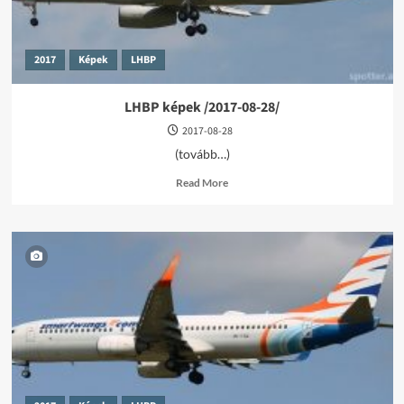
2017
Képek
LHBP
LHBP képek /2017-08-28/
2017-08-28
(tovább…)
Read
Read More
more
about
LHBP
képek
/2017-
08-
28/