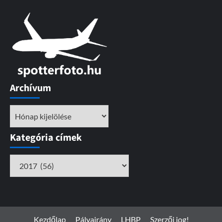
Archívum
Archívum
Kategória címek
Kategória
címek
Kezdőlap
Pályairány
LHBP
Szerzői jog!