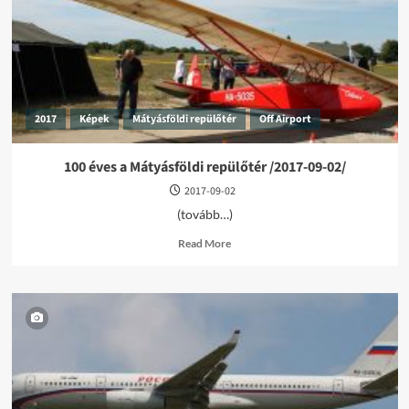
2017
Képek
Mátyásföldi repülőtér
Off Airport
100 éves a Mátyásföldi repülőtér /2017-09-02/
2017-09-02
(tovább…)
Read
Read More
more
about
100
éves
a
Mátyásföldi
repülőtér
/2017-
09-
02/