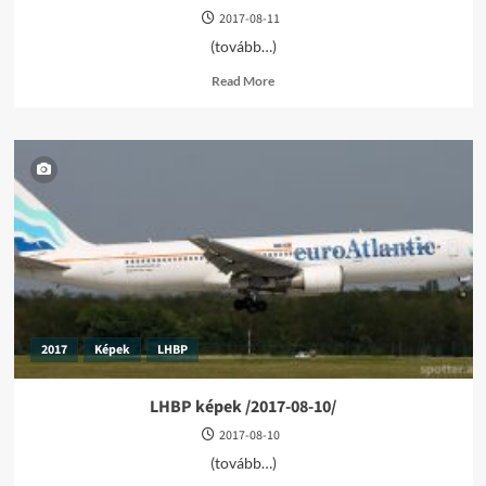
2017-08-11
(tovább…)
Read
Read More
more
about
LHBP
képek
/2017-
08-
11/
2017
Képek
LHBP
LHBP képek /2017-08-10/
2017-08-10
(tovább…)