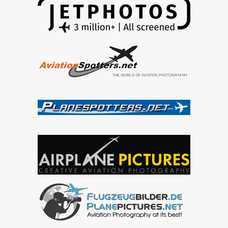
–
Airport
Sliač