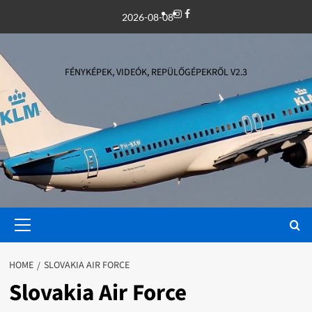
Skip
Instagram
Facebook
2026-08-08
to
content
FÉNYKÉPEK, VIDEÓK, REPÜLŐGÉPEKRŐL V2.3
Primary
Menu
HOME
SLOVAKIA AIR FORCE
Slovakia Air Force