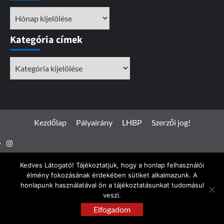
Archívum
Kategória címek
Kategória
címek
Kezdőlap
Pályairány
LHBP
Szerzői jog!
Instagram
Facebook
Kedves Látogató! Tájékoztatjuk, hogy a honlap felhasználói
élmény fokozásának érdekében sütiket alkalmazunk. A
honlapunk használatával ön a tájékoztatásunkat tudomásul
veszi.
Spotterfoto.hu © Minden jog fenntartva 2017 - 2026
|
Elfogadom
CoverNews
by AF themes.