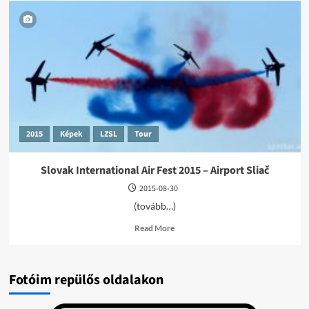
2015
Képek
LZSL
Tour
Slovak International Air Fest 2015 – Airport Sliač
2015-08-30
(tovább…)
Read
Read More
more
about
Slovak
International
Fotóim repülős oldalakon
Air
Fest
2015